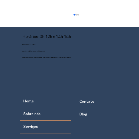
Horários: 8h-12h e 14h-18h
(61) 99985-8403
contato@3emecontabil.com.br
QNA 51 lote 30 - Pavimento Superior - Taguatinga Norte - Brasília DF
MEI desenquadrado: o que acontece quando
o faturamento ultrapassa o limite
Home
Contato
Sobre nós
Blog
Serviços