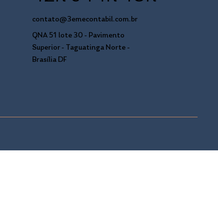
contato@3emecontabil.com.br
QNA 51 lote 30 - Pavimento
Superior - Taguatinga Norte -
Brasília DF