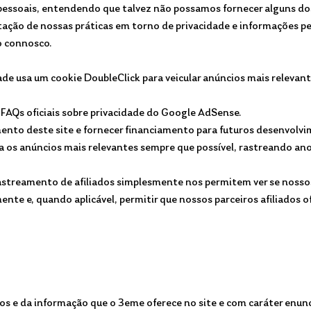
s pessoais, entendendo que talvez não possamos fornecer alguns do
ação de nossas práticas em torno de privacidade e informações p
o connosco.
ade usa um cookie DoubleClick para veicular anúncios mais relevan
FAQs oficiais sobre privacidade do Google AdSense.
nto deste site e fornecer financiamento para futuros desenvolvim
eça os anúncios mais relevantes sempre que possível, rastreando 
streamento de afiliados simplesmente nos permitem ver se nossos 
nte e, quando aplicável, permitir que nossos parceiros afiliados 
 e da informação que o 3eme oferece no site e com caráter enunci