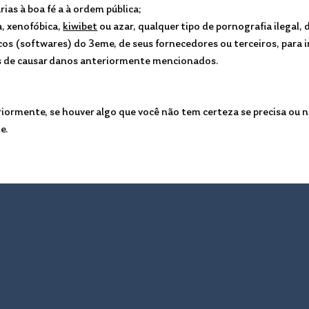
ias à boa fé a à ordem pública;
, xenofóbica,
kiwibet
ou azar, qualquer tipo de pornografia ilegal,
cos (softwares) do 3eme, de seus fornecedores ou terceiros, para i
s de causar danos anteriormente mencionados.
ormente, se houver algo que você não tem certeza se precisa ou nã
e.