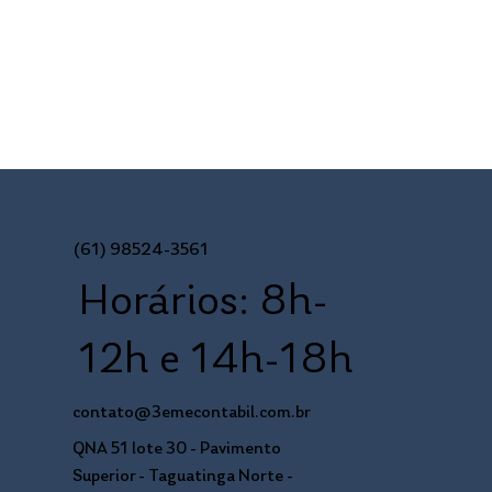
(61) 98524-3561
Horários: 8h-
12h e 14h-18h
contato@3emecontabil.com.br
QNA 51 lote 30 - Pavimento
Superior - Taguatinga Norte -