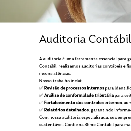
Auditoria Contábil 
A auditoria é uma ferramenta essencial para g
Contábil, realizamos auditorias contábeis e fi
inconsistências.
Nosso trabalho inclui:
✅
Revisão de processos internos
para identifi
✅
Análise de conformidade tributária
para evi
✅
Fortalecimento dos controles internos
, au
✅
Relatórios detalhados
, garantindo informaç
Com nossa auditoria especializada, sua empre
sustentável. Confie na 3Eme Contábil para ma