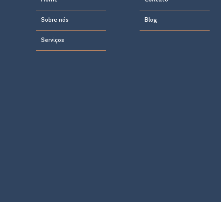
Sobre nós
Blog
Declaração de Imposto de
Serviços
Renda 2025: Tudo o que Você
Precisa Saber