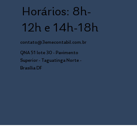
Horários: 8h-
12h e 14h-18h
contato@3emecontabil.com.br
QNA 51 lote 30 - Pavimento
Superior - Taguatinga Norte -
Brasília DF