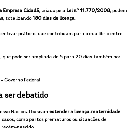
a Empresa Cidadã
, criado pela 
Lei nº 11.770/2008
, podem
as
, totalizando 
180 dias de licença
. 
entivar práticas que contribuam para o equilíbrio entre 
e
, que pode ser ampliada de 5 para 20 dias também por 
 – Governo Federal
a ser debatido
esso Nacional buscam 
estender a licença-maternidade 
 casos, como partos prematuros ou situações de 
o recém-nascido.