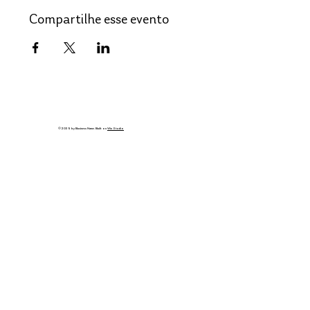
Compartilhe esse evento
© 2035 by Business Name. Built on
Wix Studio