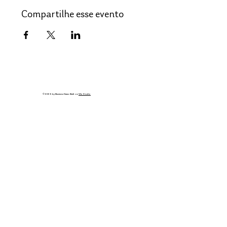
Compartilhe esse evento
© 2035 by Business Name. Built on
Wix Studio