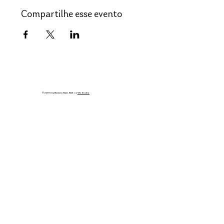
Compartilhe esse evento
© 2035 by Business Name. Built on
Wix Studio