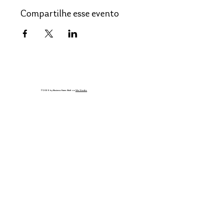
Compartilhe esse evento
© 2035 by Business Name. Built on
Wix Studio