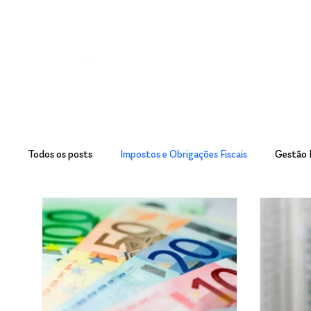
Todos os posts
Impostos e Obrigações Fiscais
Gestão 
Casos e Estudos
Imposto de Renda
MEI
r