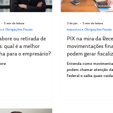
5 min de leitura
3 de jun.
5 min de leitura
s e Obrigações Fiscais
Impostos e Obrigações Fiscais
abore ou retirada de
PIX na mira da Rece
s: qual é a melhor
movimentações fina
ha para o empresário?
podem gerar fiscali
bore
Entenda como movimentaç
podem chamar atenção da
Federal e saiba quais cuid
evitar problemas fiscais e
inconsistências financeira