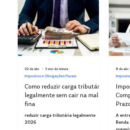
22 de abr.
3 min de leitura
8 de abr.
Impostos e Obrigações Fiscais
Imposto
Como reduzir carga tributária
Impo
legalmente sem cair na malha
Comp
fina
Prazo
Malh
reduzir carga tributária legalmente
A entr
2026
Renda 
organi