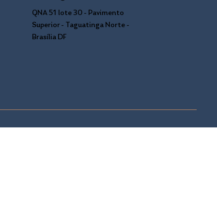
QNA 51 lote 30 - Pavimento
Superior - Taguatinga Norte -
Brasília DF