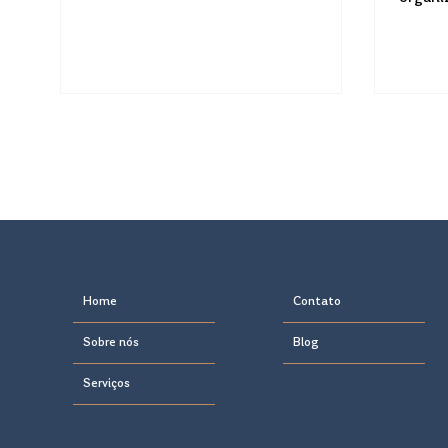
regras
milhões
contas
gerar 
na mal
a obri
elevad
a decl
disso, 
fundam
Home
Contato
Sobre nós
Blog
Serviços