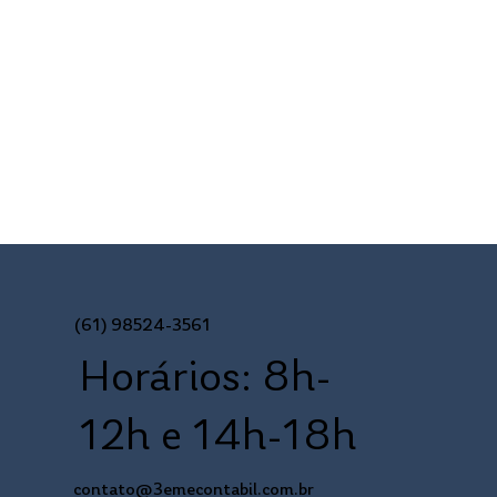
(61) 98524-3561
Horários: 8h-
12h e 14h-18h
contato@3emecontabil.com.br